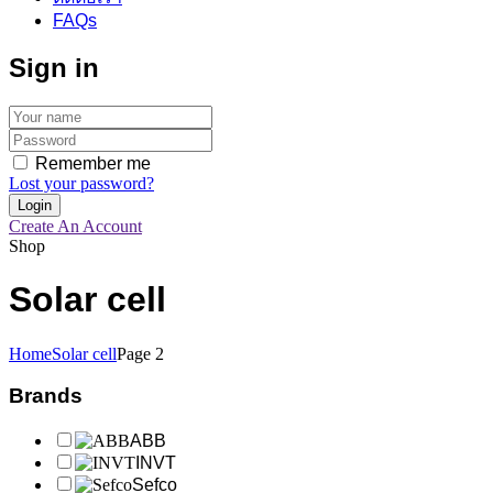
FAQs
Sign in
Remember me
Lost your password?
Create An Account
Shop
Solar cell
Home
Solar cell
Page 2
Brands
ABB
INVT
Sefco