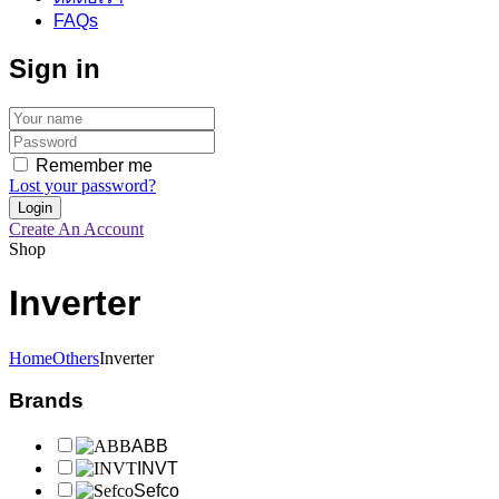
FAQs
Sign in
Remember me
Lost your password?
Create An Account
Shop
Inverter
Home
Others
Inverter
Brands
ABB
INVT
Sefco