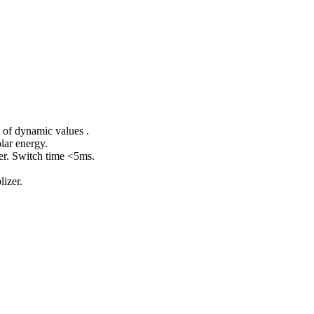
 of dynamic values .
lar energy.
er. Switch time <5ms.
lizer.