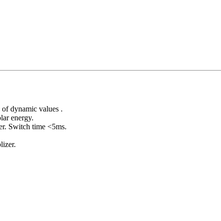
 of dynamic values .
lar energy.
er. Switch time <5ms.
lizer.