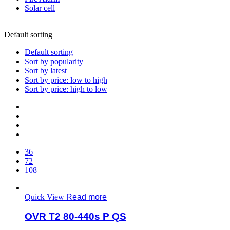
Solar cell
Default sorting
Default sorting
Sort by popularity
Sort by latest
Sort by price: low to high
Sort by price: high to low
36
72
108
Quick View
Read more
OVR T2 80-440s P QS