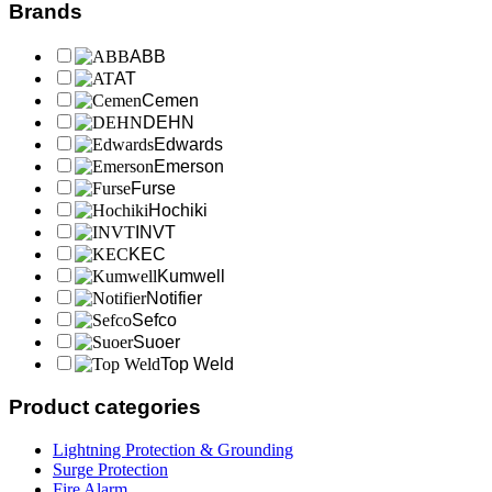
Brands
ABB
AT
Cemen
DEHN
Edwards
Emerson
Furse
Hochiki
INVT
KEC
Kumwell
Notifier
Sefco
Suoer
Top Weld
Product categories
Lightning Protection & Grounding
Surge Protection
Fire Alarm