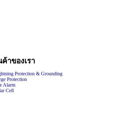
นค้าของเรา
ghtning Protection & Grounding
rge Protection
re Alarm
ar Cell