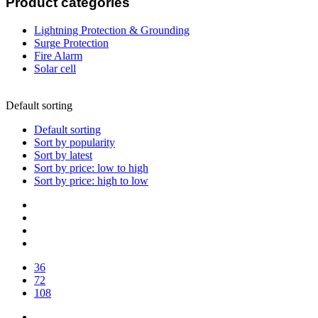
Product categories
Lightning Protection & Grounding
Surge Protection
Fire Alarm
Solar cell
Default sorting
Default sorting
Sort by popularity
Sort by latest
Sort by price: low to high
Sort by price: high to low
36
72
108