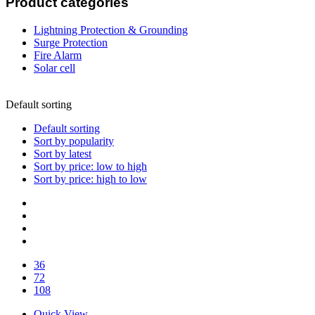
Product categories
Lightning Protection & Grounding
Surge Protection
Fire Alarm
Solar cell
Default sorting
Default sorting
Sort by popularity
Sort by latest
Sort by price: low to high
Sort by price: high to low
36
72
108
Quick View