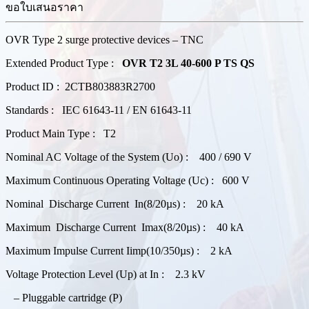
ขอใบเสนอราคา
OVR Type 2 surge protective devices – TNC
Extended Product Type :
OVR T2 3L 40-600 P TS QS
Product ID : 2CTB803883R2700
Standards : IEC 61643-11 / EN 61643-11
Product Main Type : T2
Nominal AC Voltage of the System (Uo) : 400 / 690 V
Maximum Continuous Operating Voltage (Uc) : 600 V
Nominal Discharge Current In(8/20µs) : 20 kA
Maximum Discharge Current Imax(8/20µs) : 40 kA
Maximum Impulse Current Iimp(10/350µs) : 2 kA
Voltage Protection Level (Up) at In : 2.3 kV
– Pluggable cartridge (P)