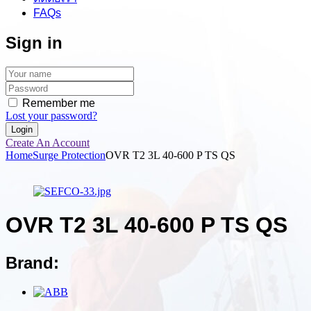
FAQs
Sign in
Remember me
Lost your password?
Create An Account
Home
Surge Protection
OVR T2 3L 40-600 P TS QS
OVR T2 3L 40-600 P TS QS
Brand: