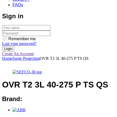
FAQs
Sign in
Remember me
Lost your password?
Create An Account
Home
Surge Protection
OVR T2 3L 40-275 P TS QS
OVR T2 3L 40-275 P TS QS
Brand: