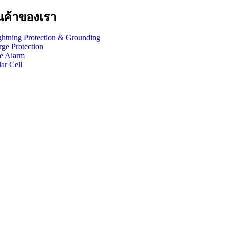
นค้าของเรา
ghtning Protection & Grounding
rge Protection
re Alarm
ar Cell