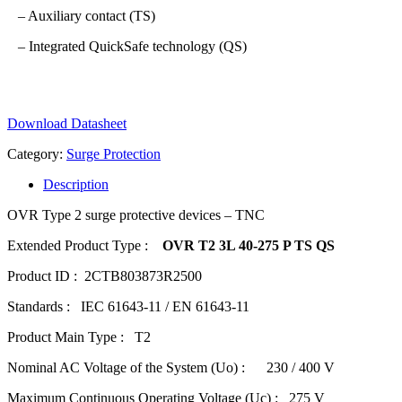
– Auxiliary contact (TS)
– Integrated QuickSafe technology (QS)
Download Datasheet
Category:
Surge Protection
Description
OVR Type 2 surge protective devices – TNC
Extended Product Type :
OVR T2 3L 40-275 P TS QS
Product ID : 2CTB803873R2500
Standards : IEC 61643-11 / EN 61643-11
Product Main Type : T2
Nominal AC Voltage of the System (Uo) : 230 / 400 V
Maximum Continuous Operating Voltage (Uc) : 275 V