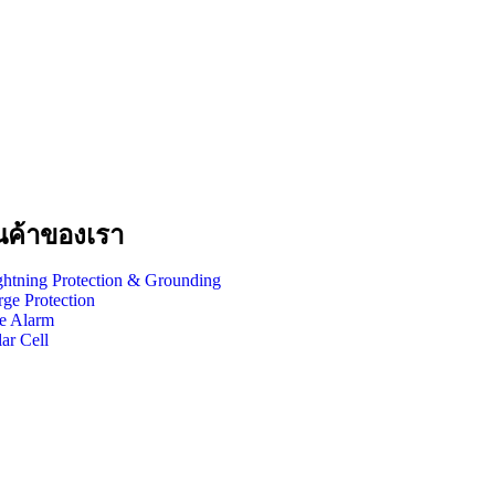
นค้าของเรา
ghtning Protection & Grounding
rge Protection
re Alarm
ar Cell